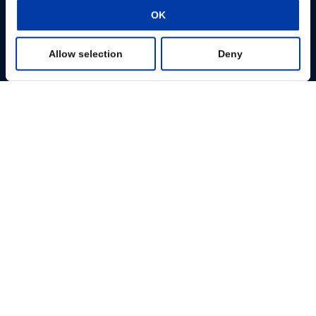
Please give us your consent so we can answer you
OK
Preferences
Change consent
Allow selection
Deny
Statistics
Profissionais
Marketing
Pacientes
Show details
Base de Conhecimento
Produtos
Sobre nós
MagVenture Ltda. – Rua Carlos Maria Auricchio, 70, sala 801 12240-876