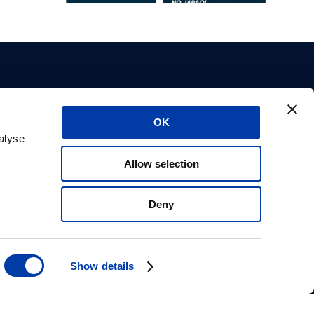
OK
utos
Sobre nós
alyse
tos
Carreiras
Allow selection
es
Suporte
or de
Aprovações do CE
Declaração de
Deny
privacidade
Informações de
segurança
Show details