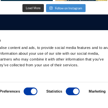
Follow on Instagram
Load More
s
Profissionais
Pacientes
Base de
Prod
ise content and ads, to provide social media features and to an
Conhecimento
information about your use of our site with our social media,
Vantagens da EMT
O que é EMT
Produ
Psiquiatras
Depressão
Pacot
partners who may combine it with other information that you’ve
Estudos
Pesquisadores
EMT para a saúde
Criad
Sociedades
ey’ve collected from your use of their services.
Informações de
mental
suites
internacionais
segurança
Biblioteca
Preferences
Statistics
Marketing