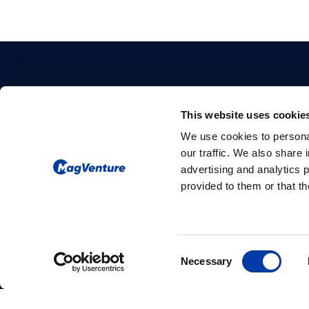
This website uses cookie
We use cookies to personal
our traffic. We also share 
Please give us your consent so we
advertising and analytics 
provided to them or that th
can answer you
Change consent
Consent
Necessary
Selection