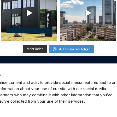
Auf Instagram folgen
Mehr laden
s
ise content and ads, to provide social media features and to an
information about your use of our site with our social media,
Fachpersonal
Patienten
Wissenszentrum
Prod
partners who may combine it with other information that you’ve
Warum TMS
Was ist TMS
Studien
Produ
ey’ve collected from your use of their services.
Psychiater
Depressionen
Bücherauswahl
Pakete
Forscher
TMS for
Internationale
Paketer
Sicherheitshinweise
mentalhealth
Gesellschaften