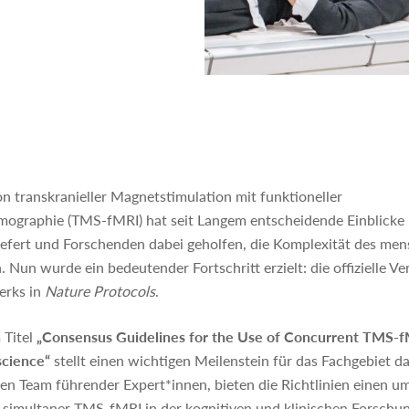
n transkranieller Magnetstimulation mit funktioneller
graphie (TMS-fMRI) hat seit Langem entscheidende Einblicke i
iefert und Forschenden dabei geholfen, die Komplexität des men
. Nun wurde ein bedeutender Fortschritt erzielt: die offizielle Ve
erks in
Nature Protocols
.
 Titel
„Consensus Guidelines for the Use of Concurrent TMS-f
science“
stellt einen wichtigen Meilenstein für das Fachgebiet da
len Team führender Expert*innen, bieten die Richtlinien einen
n simultaner TMS-fMRI in der kognitiven und klinischen Forschun