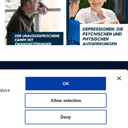
OK
alyse
ukte
Über uns
Allow selection
kte
Karriere
Unterstützung
Deny
steller
CE-Zulassungen
Datenschutzerklärung