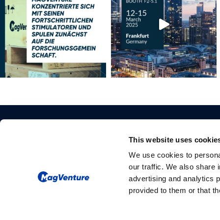
This website uses cookie
We use cookies to personal
our traffic. We also share 
advertising and analytics 
provided to them or that th
Please give us your consent so we
can answer you