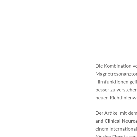
Die Kombination vo
Magnetresonanztomo
Hirnfunktionen gel
besser zu verstehen
neuen Richtlinienw
Der Artikel mit dem
and Clinical Neuro
einem internationa
für den Einsatz vo