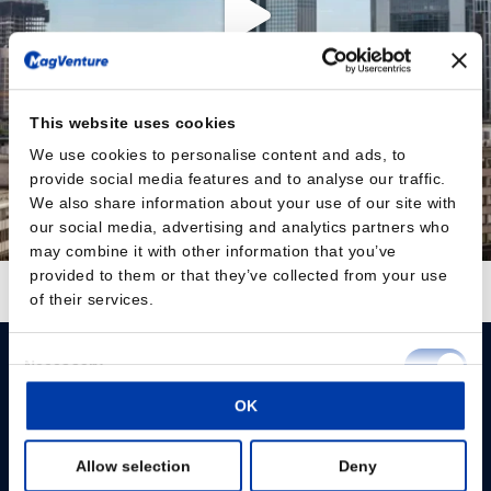
This website uses cookies
We use cookies to personalise content and ads, to
provide social media features and to analyse our traffic.
We also share information about your use of our site with
our social media, advertising and analytics partners who
may combine it with other information that you’ve
provided to them or that they’ve collected from your use
Auf Instagram folgen
Mehr laden
of their services.
Consent
Necessary
Selection
OK
Preferences
Please give us your consent so we can answer you
Allow selection
Deny
Statistics