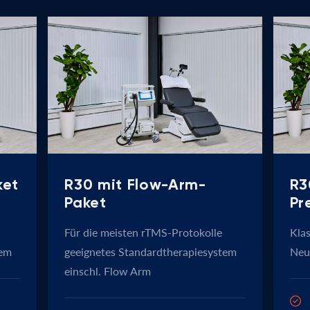
ket
R30 mit Flow-Arm-
R3
Paket
Pr
Für die meisten rTMS-Protokolle
Kla
tem
geeignetes Standardtherapiesystem
Neu
einschl. Flow Arm