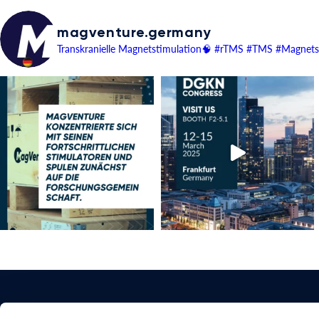
magventure.germany
Transkranielle Magnetstimulation🧠
#rTMS #TMS #Magnetst