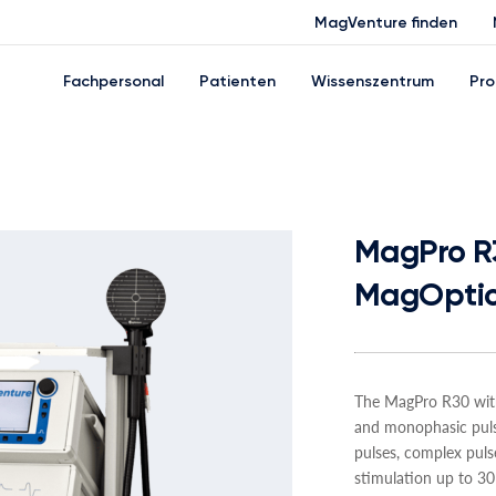
MagVenture finden
Fachpersonal
Patienten
Wissenszentrum
Pro
MagPro R3
MagOpti
The MagPro R30 wit
and monophasic puls
pulses, complex puls
stimulation up to 30