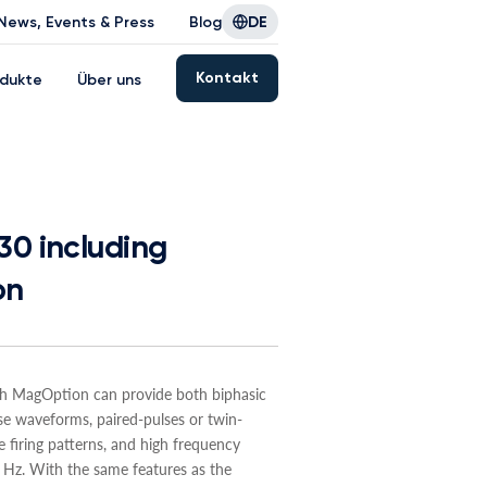
News, Events & Press
Blog
DE
Kontakt
dukte
Über uns
0 including
on
h MagOption can provide both biphasic
e waveforms, paired-pulses or twin-
e firing patterns, and high frequency
 Hz. With the same features as the