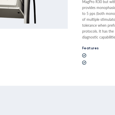
MagPro R30 but with 
provides monophasic
to 5 pps (both monop
of multiple stimulato
tolerance when pref
protocols. It has th
diagnostic capabilitie
Features