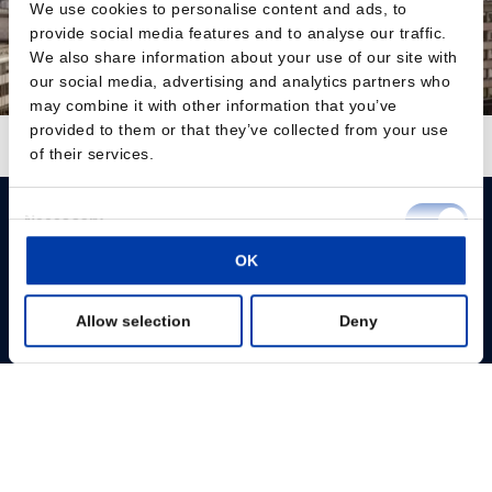
We use cookies to personalise content and ads, to
provide social media features and to analyse our traffic.
We also share information about your use of our site with
our social media, advertising and analytics partners who
may combine it with other information that you’ve
provided to them or that they’ve collected from your use
Auf Instagram folgen
Mehr laden
of their services.
Consent
Necessary
Selection
OK
Preferences
Please give us your consent so we can answer you
Allow selection
Deny
Statistics
Change consent
Marketing
Fachpersonal
Show details
Patienten